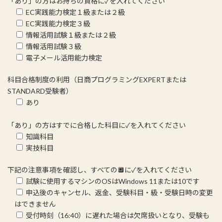
「あり」の方はお持ちの資格に✓を入れてください
EC実践能力検定１級または２級
EC実践能力検定３級
情報活用試験１級または２級
情報活用試験３級
電子メール活用能力検定
科目合格制度の利用（日商プログラミングEXPERTまたは
STANDARD受験者）
あり
「あり」の方はすでに合格した科目に✓を入れてください
知識科目
実技科目
下記の注意事項を確認し、すべての🔲に✓を入れてください
試験に使用するマシンのOSはWindows 11または10です
申込後のキャンセル、返金、受験科目・級・受験日時の変更
はできません
受付時刻（16:40）に遅れた場合は欠席扱いとなり、受験も