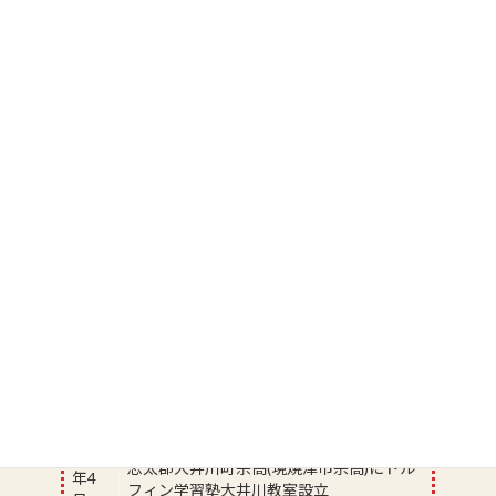
教室所在地
〒425-0035
静岡県焼津市東小川1-8-4 パルプラザ3F
TEL. 054-627-9263
FAX. 054-626-8315
法人設立
2001年
沿革
1986
年4
焼津市本町にてドルフィン学習塾設立
月
1987
志太郡大井川町宗高(現焼津市宗高)にドル
年4
フィン学習塾大井川教室設立